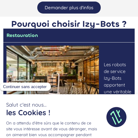
Demander plus d'infos
Pourquoi choisir Izy-Bots ?
Restauration
Les robots
de service
Izy-Bots
apportent
une véritable
révolution
dans le
secteur de la restauration en optimisant la rapidité et
l’efficacité du service. En prenant en charge des tâches
comme
la livraison des plats, le débarrassage et le
nettoyage des espaces
, le personnel peut se concentrer